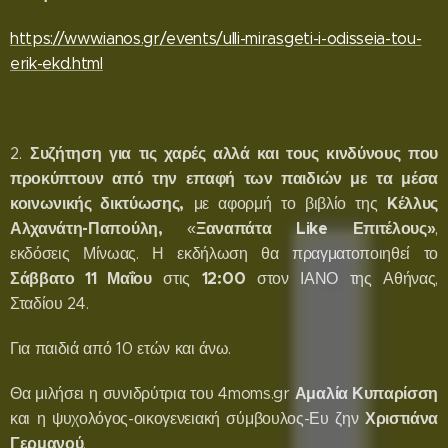
https://www.ianos.gr/events/ulli-mirasgeti-i-odisseia-tou-
erik-ekd.html
Συζήτηση
για τις χαρές αλλά και τους κινδύνους που
2.
προκύπτουν από την επαφή των παιδιών με τα μέσα
κοινωνικής δικτύωσης,
Kέλλυς
με αφορμή το βιβλίο της
Αλχανάτη-Παπούλη,
Ξαναπάτα Like Επιτέλους»
«
,
εκδόσεις Μίνωας. Η εκδήλωση θα πραγματοποιηθεί το
Σάββατο 11 Μαΐου
12:00
στις
στον ΙΑΝΟ της Αθήνας,
Σταδίου 24.
Για παιδιά από 10 ετών και άνω.
Αμαλία Κυπαρίσση
Θα μιλήσει η συνιδρύτρια του 4moms.gr
Χριστιάνα
και η ψυχολόγος-οικογενειακή σύμβουλος-Ευ ζην
Γερμανού
.