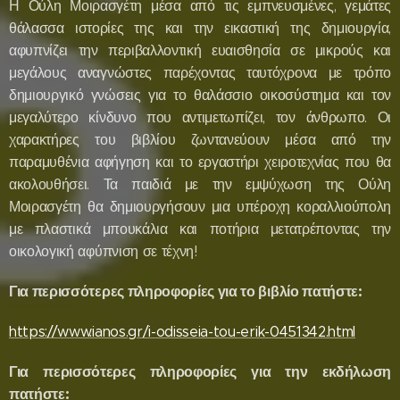
Η Ούλη Μοιρασγέτη μέσα από τις εμπνευσμένες, γεμάτες
θάλασσα ιστορίες της και την εικαστική της δημιουργία,
αφυπνίζει την περιβαλλοντική ευαισθησία σε μικρούς και
μεγάλους αναγνώστες παρέχοντας ταυτόχρονα με τρόπο
δημιουργικό γνώσεις για το θαλάσσιο οικοσύστημα και τον
μεγαλύτερο κίνδυνο που αντιμετωπίζει, τον άνθρωπο. Οι
χαρακτήρες του βιβλίου ζωντανεύουν μέσα από την
παραμυθένια αφήγηση και το εργαστήρι χειροτεχνίας που θα
ακολουθήσει. Τα παιδιά με την εμψύχωση της Ούλη
Μοιρασγέτη θα δημιουργήσουν μια υπέροχη κοραλλιούπολη
με πλαστικά μπουκάλια και ποτήρια μετατρέποντας την
οικολογική αφύπνιση σε τέχνη!
Για περισσότερες πληροφορίες για το βιβλίο πατήστε:
https://www.ianos.gr/i-odisseia-tou-erik-0451342.html
Για περισσότερες πληροφορίες για την εκδήλωση
πατήστε: