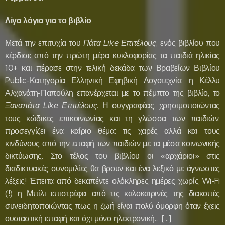
Λίγα λόγια για το βιβλίο
Μετά την επιτυχία του
Πάτα Like Επιτέλους
, ενός βιβλίου που
κέρδισε από την πρώτη μέρα κυκλοφορίας τα παιδιά ηλικίας
10+ και πέρασε στην τελική δεκάδα των Βραβείων Βιβλίου
Public-Κατηγορία Ελληνική Εφηβική Λογοτεχνία, η Κέλλυ
Αλχανάτη-Παπούλη επανέρχεται με το πέμπτο της βιβλίο, το
Ξαναπάτα
Like Επιτέλους
. Η συγγραφέας, χρησιμοποιώντας
τους κώδικες επικοινωνίας και τη γλώσσα των παιδιών,
προσεγγίζει ένα καίριο θέμα: τις χαρές αλλά και τους
κινδύνους από την επαφή των παιδιών με τα μέσα κοινωνικής
δικτύωσης. Στο τέλος του βιβλίου οι «αρχάριοι» στις
διαδικτυακές συνομιλίες θα βρουν και ένα λεξικό με άγνωστες
λέξεις! Έπειτα από δεκαπέντε ολόκληρες ημέρες χωρίς Wi-Fi
(!) η Μπίλι επιστρέφει από τις καλοκαιρινές της διακοπές
συνειδητοποιώντας πως η ζωή είναι πολύ όμορφη όταν έχεις
ουσιαστική επαφή και όχι μόνο ηλεκτρονική... [...]