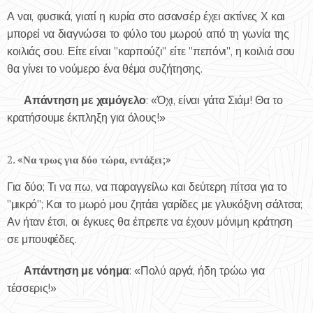
Α ναι, φυσικά, γιατί η κυρία στο ασανσέρ έχει ακτίνες Χ και
μπορεί να διαγνώσει το φύλο του μωρού από τη γωνία της
κοιλιάς σου. Είτε είναι "καρπούζι" είτε "πεπόνι", η κοιλιά σου
θα γίνει το νούμερο ένα θέμα συζήτησης.
Απάντηση με χαμόγελο
✅
: «Όχι, είναι γάτα Σιάμ! Θα το
κρατήσουμε έκπληξη για όλους!»
2.
«Να τρως για δύο τώρα, εντάξει;»
Για δύο; Τι να πω, να παραγγείλω και δεύτερη πίτσα για το
"μικρό"; Και το μωρό μου ζητάει γαρίδες με γλυκόξινη σάλτσα;
Αν ήταν έτσι, οι έγκυες θα έπρεπε να έχουν μόνιμη κράτηση
σε μπουφέδες.
Απάντηση με νόημα
✅
: «Πολύ αργά, ήδη τρώω για
τέσσερις!»