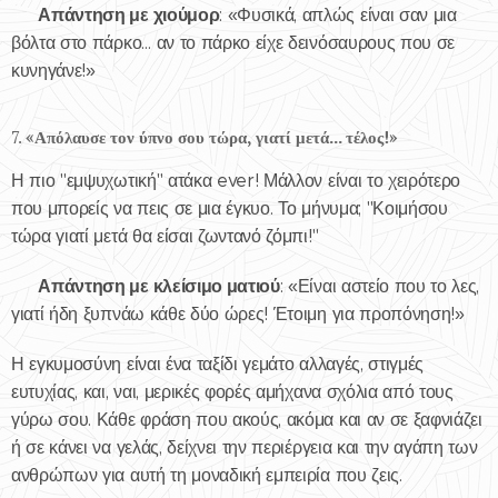
Απάντηση με χιούμορ
✅
: «Φυσικά, απλώς είναι σαν μια
βόλτα στο πάρκο… αν το πάρκο είχε δεινόσαυρους που σε
κυνηγάνε!»
7.
«Απόλαυσε τον ύπνο σου τώρα, γιατί μετά... τέλος!»
Η πιο "εμψυχωτική" ατάκα ever! Μάλλον είναι το χειρότερο
που μπορείς να πεις σε μια έγκυο. Το μήνυμα; "Κοιμήσου
τώρα γιατί μετά θα είσαι ζωντανό ζόμπι!"
Απάντηση με κλείσιμο ματιού
✅
: «Είναι αστείο που το λες,
γιατί ήδη ξυπνάω κάθε δύο ώρες! Έτοιμη για προπόνηση!»
Η εγκυμοσύνη είναι ένα ταξίδι γεμάτο αλλαγές, στιγμές
ευτυχίας, και, ναι, μερικές φορές αμήχανα σχόλια από τους
γύρω σου. Κάθε φράση που ακούς, ακόμα και αν σε ξαφνιάζει
ή σε κάνει να γελάς, δείχνει την περιέργεια και την αγάπη των
ανθρώπων για αυτή τη μοναδική εμπειρία που ζεις.