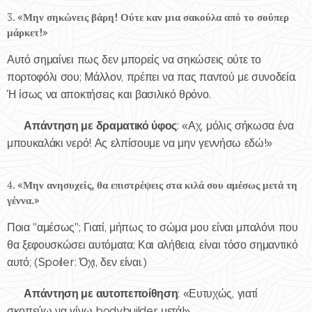
3.
«Μην σηκώνεις βάρη! Ούτε καν μια σακούλα από το σούπερ
μάρκετ!»
Αυτό σημαίνει πως δεν μπορείς να σηκώσεις ούτε το
πορτοφόλι σου; Μάλλον, πρέπει να πας παντού με συνοδεία.
Ή ίσως να αποκτήσεις και βασιλικό θρόνο.
Απάντηση με δραματικό ύφος
✅
: «Αχ, μόλις σήκωσα ένα
μπουκαλάκι νερό! Ας ελπίσουμε να μην γεννήσω εδώ!»
4.
«Μην ανησυχείς, θα επιστρέψεις στα κιλά σου αμέσως μετά τη
γέννα.»
Ποια "αμέσως"; Γιατί, μήπως το σώμα μου είναι μπαλόνι που
θα ξεφουσκώσει αυτόματα; Και αλήθεια, είναι τόσο σημαντικό
αυτό; (Spoiler: Όχι, δεν είναι.)
Απάντηση με αυτοπεποίθηση
✅
: «Ευτυχώς, γιατί
σκοπεύω να γίνω bodybuilder μετά!»