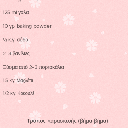
125 ml γάλα
10 γρ. baking powder
½ κ.γ. σόδα
2–3 βανίλιες
Ξύσμα από 2–3 πορτοκάλια
1,5 κ.γ. Μαχλέπι
1/2 κ.γ. Κακουλέ
Τρόπος παρασκευής (βήμα-βήμα)
👩‍🍳