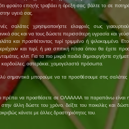
τι φρούτο εποχής τραβάει η όρεξη σας, βάλτε το σε ποτηρ
 στην υγειά σας.
νές σαλάτες χρησιμοποιήστε ελαφριές σως γιαουρτιού
νικά σας και να τους δώσετε περισσότερη υγρασία και γεύση
άτα και προσθέτοντας τυρί τριμμένο ή ψιλοκομμένο. Ετοι
ριέχουν και τυρί, ή μια σπιτική πίτσα όπου θα έχετε προσ
 ντομάτες, κλπ. Για τα πιο μικρά παιδιά δημιουργήστε σχήμα
 - καρδούλες, αστεράκια, χαμογελαστά πρόσωπα.
λύ σημαντικά μπορούμε να τα προσθέσουμε στις σαλάτες ε
υ πρέπει να προσθέσετε σε ΟΛΑΑΑΑΑ τα παραπάνω είναι η
 στην άλλη δώστε του χρόνο, δείξτε του ποικιλίες και δώστ
ακριβώς κάνετε με άλλες δραστηριότητες του.