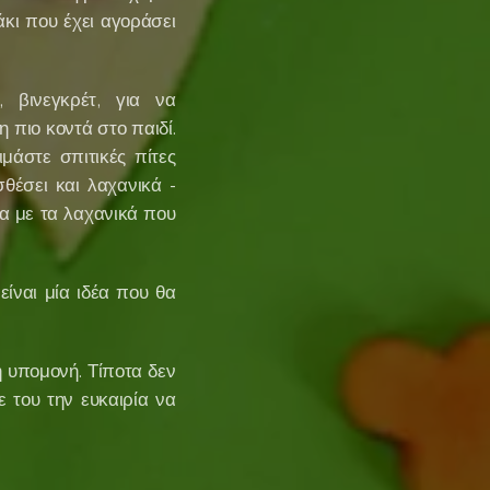
άκι που έχει αγοράσει
, βινεγκρέτ, για να
 πιο κοντά στο παιδί.
μάστε σπιτικές πίτες
θέσει και λαχανικά -
τα με τα λαχανικά που
ίναι μία ιδέα που θα
 υπομονή. Τίποτα δεν
ε του την ευκαιρία να