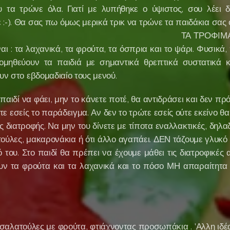
 τα τρώνε όλα. Γιατί με λυπήθηκε ο ύψιστος, σου λέει 
ε :-). Θα σας πω όμως μερικά τρικ να τρώνε τα παιδάκια σ
ΟΦΙΜΑ που δεν συμ
ίναι : τα λαχανικά, τα φρούτα, τα όσπρια και το ψάρι. Φυσικά,
ομηθεύουν τα παιδιά με σημαντικά θρεπτικά συστατικά κα
υν στο εβδομαδιαίο τους μενού.
παιδί να φάει, μην το κάνετε ποτέ, θα αντιδράσει και δεν πρό
ετε εσείς το παράδειγμα. Αν δεν το τρώτε εσείς ούτε εκείνο θα 
διατροφής. Να μην του δίνετε με τίποτα εναλλακτικές, δηλα
τούλες, μακαρονάκια ή ότι άλλο αγαπάει. ΔΕΝ τάζουμε γλυκό 
ό του. Στο παιδί θα πρέπει να έχουμε μάθει τις διατροφικές 
ν τα φρούτα και τα λαχανικά και το πόσο ΜΗ απαραίτητα ε
αλατούλες με φρούτα, φτιάχνοντας προσωπάκια . 'Αλλη ιδέα 