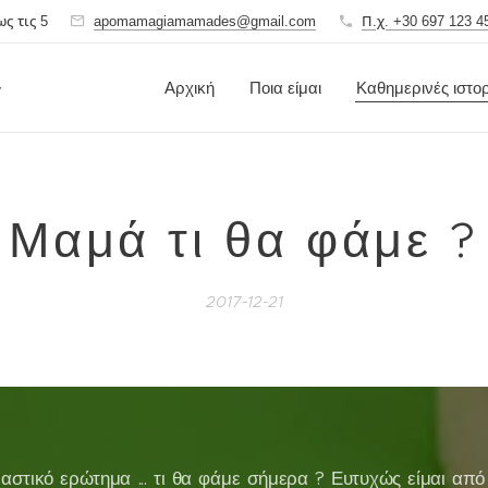
ς τις 5
apomamagiamamades@gmail.com
Π.χ. +30 697 123 4
ς
Αρχική
Ποια είμαι
Καθημερινές ιστορ
Μαμά τι θα φάμε ?
2017-12-21
αστικό ερώτημα ... τι θα φάμε σήμερα ? Ευτυχώς είμαι από