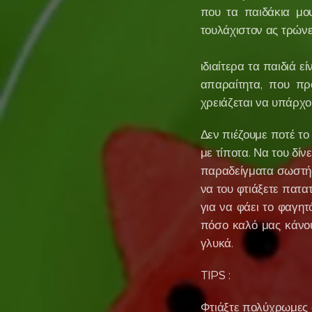
που τα παιδάκια μου
τουλάχιστον ας τρών
ΤΑ ΤΡ
ιδιαίτερα τα παιδιά ε
απαραίτητα, που πρ
χρειάζεται να υπάρχο
Δεν πιέζουμε ποτέ το 
με τίποτα. Να του δίν
παραδείγματα σωστής 
να του φτιάξετε πατα
για να φάει το φαγητ
πόσο καλό μας κάνου
γλυκά.
TIPS :
Φτιάξτε πολύχρωμες σ