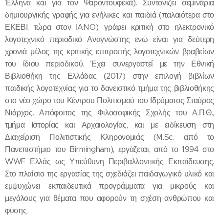
Έλληνα και για τον Ψαροντουφεκά). Συντονίζει σεμινάρια
δημιουργικής γραφής για ενήλικες και παιδιά (παλαιότερα στο
ΕΚΕΒΙ, τώρα στον ΙANO), γράφει κριτική στο ηλεκτρονικό
λογοτεχνικό περιοδικό Αναγνώστης ενώ είναι για δεύτερη
χρονιά μέλος της κριτικής επιτροπής λογοτεχνικών βραβείων
του ίδιου περιοδικού. Έχει συνεργαστεί με την Εθνική
Βιβλιοθήκη της Ελλάδας (2017) στην επιλογή βιβλίων
παιδικής λογοτεχνίας για το δανειστικό τμήμα της βιβλιοθήκης
στο νέο χώρο του Κέντρου Πολιτισμού του Ιδρύματος Σταύρος
Νιάρχος. Απόφοιτος της Φιλοσοφικής Σχολής του Α.Π.Θ.,
τμήμα Ιστορίας και Αρχαιολογίας, και με ειδίκευση στη
Διαχείριση Πολιτιστικής Κληρονομιάς (M.Sc. από το
Πανεπιστήμιο του Birmingham), εργάζεται, από το 1994 στο
WWF Ελλάς ως Υπεύθυνη Περιβαλλοντικής Εκπαίδευσης.
Στο πλαίσιο της εργασίας της σχεδιάζει παιδαγωγικό υλικό και
εμψυχώνει εκπαιδευτικά προγράμματα για μικρούς και
μεγάλους για θέματα που αφορούν τη σχέση ανθρώπου και
φύσης.