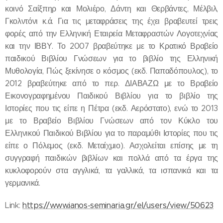
κοινό Σαίξπηρ και Μολιέρο, Δάντη και Θερβάντες, Μέλβιλ,
Γκολντόνι κ.ά. Για τις μεταφράσεις της έχει βραβευτεί τρεις
φορές από την Ελληνική Εταιρεία Μεταφραστών Λογοτεχνίας
και την ΙΒΒΥ. Το 2007 βραβεύτηκε με το Κρατικό Βραβείο
παιδικού Βιβλίου Γνώσεων για το βιβλίο της Ελληνική
Μυθολογία, Πώς ξεκίνησε ο κόσμος (εκδ. Παπαδόπουλος), το
2012 βραβεύτηκε από το περ. ΔΙΑΒΑΖΩ με το Βραβείο
Εικονογραφημένου Παιδικού Βιβλίου για το βιβλίο της
Ιστορίες που τις είπε η Πέτρα (εκδ. Αερόστατο), ενώ το 2013
με το Βραβείο Βιβλίου Γνώσεων από τον Κύκλο του
Ελληνικού Παιδικού Βιβλίου για το παραμύθι Ιστορίες που τις
είπε ο Πόλεμος (εκδ. Μεταίχμιο). Ασχολείται επίσης με τη
συγγραφή παιδικών βιβλίων και πολλά από τα έργα της
κυκλοφορούν στα αγγλικά, τα γαλλικά, τα ισπανικά και τα
γερμανικά.
Link:
https://www.ianos-seminaria.gr/el/users/view/50623