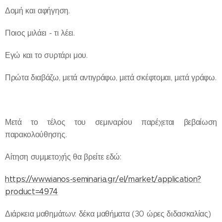
Δομή και αφήγηση.
Ποιος μιλάει - τι λέει.
Εγώ και το συρτάρι μου.
Πρώτα διαβάζω, μετά αντιγράφω, μετά σκέφτομαι, μετά γράφω.
Μετά το τέλος του σεμιναρίου παρέχεται βεβαίωση
παρακολούθησης.
Αίτηση συμμετοχής θα βρείτε εδώ:
https://www.ianos-seminaria.gr/el/market/application?
product=4974
Διάρκεια μαθημάτων: δέκα μαθήματα (30 ώρες διδασκαλίας)