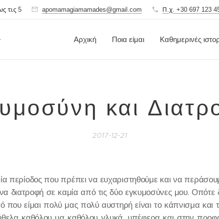
ς τις 5
apomamagiamamades@gmail.com
Π.χ. +30 697 123 4
ς
Αρχική
Ποια είμαι
Καθημερινές ιστορ
υμοσύνη και Διατ
2017-12-21
ία περίοδος που πρέπει να ευχαριστηθούμε και να περάσου
να διατροφή σε καμία από τις δύο εγκυμοσύνες μου. Οπότε 
υτό που είμαι πολύ μας πολύ αυστηρή είναι το κάπνισμα και
 ήθελα καθόλου μα καθόλου γλυκά, υπέφερα και στην προφο