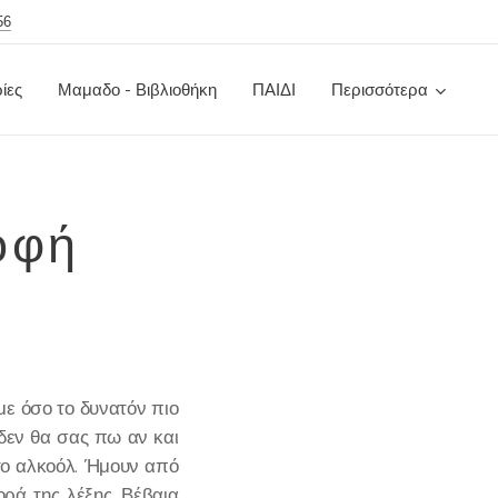
56
ίες
Μαμαδο - Βιβλιοθήκη
ΠΑΙΔΙ
Περισσότερα
ροφή
με όσο το δυνατόν πιο
δεν θα σας πω αν και
 το αλκοόλ. Ήμουν από
ρά της λέξης. Βέβαια