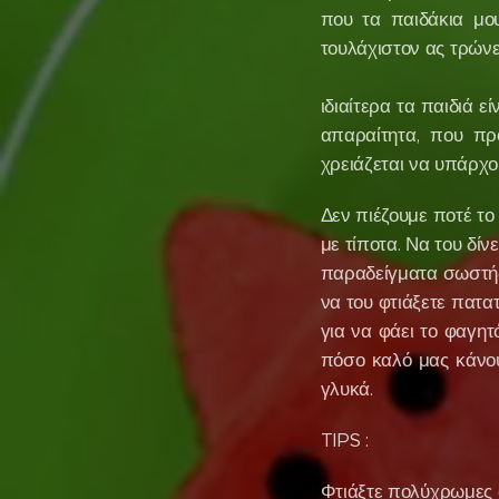
που τα παιδάκια μου
τουλάχιστον ας τρών
ΤΑ ΤΡ
ιδιαίτερα τα παιδιά ε
απαραίτητα, που πρ
χρειάζεται να υπάρχο
Δεν πιέζουμε ποτέ το 
με τίποτα. Να του δίν
παραδείγματα σωστής 
να του φτιάξετε πατα
για να φάει το φαγητ
πόσο καλό μας κάνου
γλυκά.
TIPS :
Φτιάξτε πολύχρωμες σ