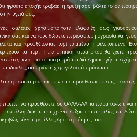
τι φρούτο εποχής τραβάει η όρεξη σας, βάλτε το σε ποτηρ
 στην υγειά σας.
νές σαλάτες χρησιμοποιήστε ελαφριές σως γιαουρτιού
νικά σας και να τους δώσετε περισσότερη υγρασία και γεύση
άτα και προσθέτοντας τυρί τριμμένο ή ψιλοκομμένο. Ετοι
ριέχουν και τυρί, ή μια σπιτική πίτσα όπου θα έχετε προσ
 ντομάτες, κλπ. Για τα πιο μικρά παιδιά δημιουργήστε σχήμα
 - καρδούλες, αστεράκια, χαμογελαστά πρόσωπα.
λύ σημαντικά μπορούμε να τα προσθέσουμε στις σαλάτες ε
υ πρέπει να προσθέσετε σε ΟΛΑΑΑΑΑ τα παραπάνω είναι η
 στην άλλη δώστε του χρόνο, δείξτε του ποικιλίες και δώστ
ακριβώς κάνετε με άλλες δραστηριότητες του.