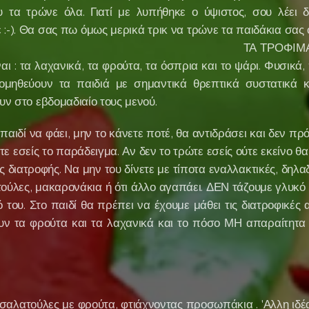
 τα τρώνε όλα. Γιατί με λυπήθηκε ο ύψιστος, σου λέει 
ε :-). Θα σας πω όμως μερικά τρικ να τρώνε τα παιδάκια σ
ΟΦΙΜΑ που δεν συμ
ίναι : τα λαχανικά, τα φρούτα, τα όσπρια και το ψάρι. Φυσικά,
ομηθεύουν τα παιδιά με σημαντικά θρεπτικά συστατικά κα
υν στο εβδομαδιαίο τους μενού.
παιδί να φάει, μην το κάνετε ποτέ, θα αντιδράσει και δεν πρό
ετε εσείς το παράδειγμα. Αν δεν το τρώτε εσείς ούτε εκείνο θα 
διατροφής. Να μην του δίνετε με τίποτα εναλλακτικές, δηλα
τούλες, μακαρονάκια ή ότι άλλο αγαπάει. ΔΕΝ τάζουμε γλυκό 
ό του. Στο παιδί θα πρέπει να έχουμε μάθει τις διατροφικές 
ν τα φρούτα και τα λαχανικά και το πόσο ΜΗ απαραίτητα ε
αλατούλες με φρούτα, φτιάχνοντας προσωπάκια . 'Αλλη ιδέα 