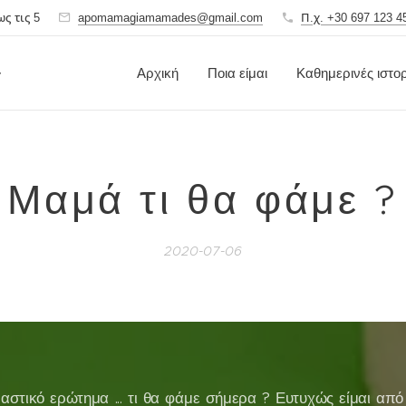
ς τις 5
apomamagiamamades@gmail.com
Π.χ. +30 697 123 4
ς
Αρχική
Ποια είμαι
Καθημερινές ιστορ
Μαμά τι θα φάμε ?
2020-07-06
αστικό ερώτημα ... τι θα φάμε σήμερα ? Ευτυχώς είμαι από