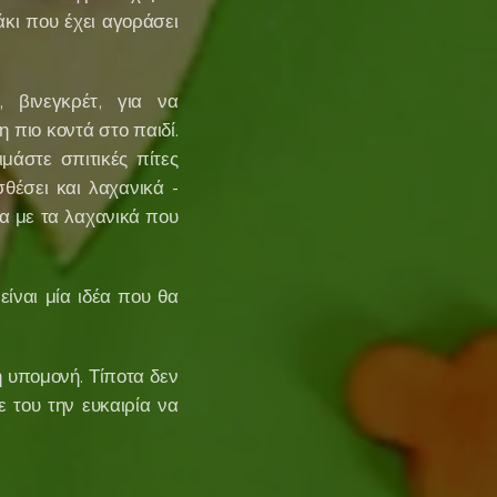
άκι που έχει αγοράσει
, βινεγκρέτ, για να
 πιο κοντά στο παιδί.
μάστε σπιτικές πίτες
θέσει και λαχανικά -
τα με τα λαχανικά που
ίναι μία ιδέα που θα
 υπομονή. Τίποτα δεν
ε του την ευκαιρία να